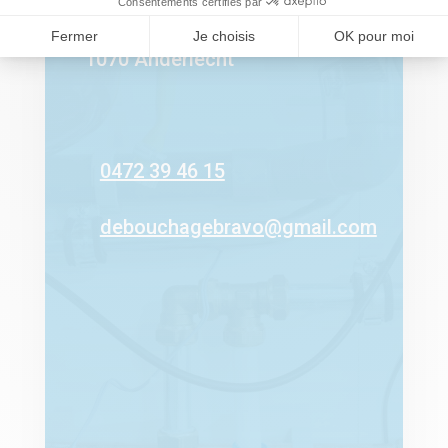
Clos Hof te Ophem 16
1070 Anderlecht
0472 39 46 15
debouchagebravo@gmail.com