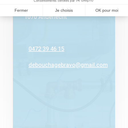
Clos Hof te Ophem 16
1070 Anderlecht
0472 39 46 15
debouchagebravo@gmail.com