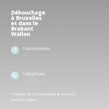
Débouchage
à Bruxelles
et dans le
Brabant
Wallon
Coordonnées

Clos Hof te Ophem 16
1070 Anderlecht
Téléphone

0472 39 46 15
Politiques de confidentialités & vie privée
Mentions légales