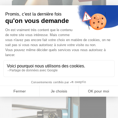
Canalisation bouchée : locataire ou
propriétaire, qui doit payer en Belgique ?
par
Oumar Bangoura
|
Mar 10, 2026
|
Actualités
,
Uncategorized
C’est l’une des situations qui peut être source de
tensions dans une relation locative : l’évier ne s’écoule
plus, les toilettes refoulent, et personne ne veut sortir
le portefeuille. D’un côté, le locataire estime que « c’est
la...