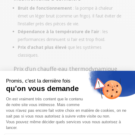
Bruit de fonctionnement
: la pompe à chaleur
émet un léger bruit (comme un frigo). Il faut éviter de
l’installer près des pièces de vie.
Dépendance à la température de l’air
: les
performances diminuent si l’air est trop froid.
Prix d’achat plus élevé
que les systèmes
classiques.
Prix d’un chauffe-eau thermodynamique
en Belgique
Voici une estimation des coûts en 2025 :
Prix moyen
Élément
(TVAC)
Appareil seul
1.800 € à 2.800 €
Installation par un
800 € à 1.500 €
professionnel