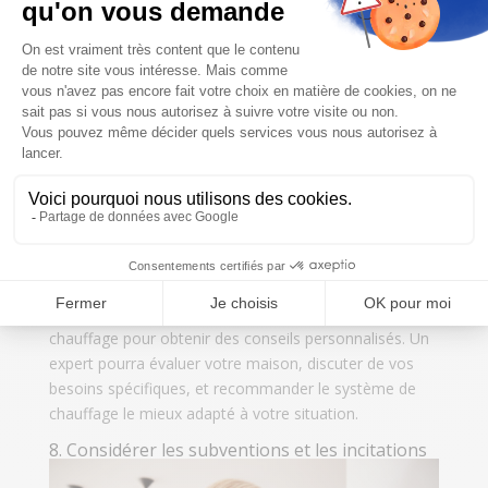
systèmes fiables et durables qui ne vous laisseront pas
tomber lorsque vous en aurez le plus besoin.
6. Prendre en compte l’empreinte
environnementale
Si vous êtes soucieux de l’environnement, il est
essentiel de prendre en compte l’empreinte
environnementale de votre système de chauffage. Les
systèmes à faible émission de carbone, tels que les
pompes à chaleur et les systèmes solaires, sont des
choix respectueux de l’environnement qui contribuent à
réduire les émissions de gaz à effet de serre.
7. Demander des avis d’experts
Il peut être judicieux de consulter un professionnel du
chauffage pour obtenir des conseils personnalisés. Un
expert pourra évaluer votre maison, discuter de vos
besoins spécifiques, et recommander le système de
chauffage le mieux adapté à votre situation.
8. Considérer les subventions et les incitations