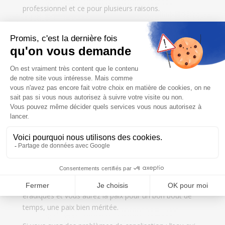
professionnel et ce pour plusieurs raisons.
D’abord, un
déboucheur professionnel
est un expert
qui connaît bien toutes les ficelles du métier, qui est
bien formé sur le fonctionnement d’un réseau de
canalisation. Il est donc mieux placé que vous pour
trouver les bonnes solutions aux conduites obstruées.
Ensuite, un déboucheur professionnel utilise le matériel
approprié, des techniques modernes comme le
déboucheur revolver à pression, le furet déboucheur
mécanique, l’hydrocurage, la caméra d’inspection pour
analyser la plomberie et rechercher la fuite. Un matériel
à la pointe de la technologie qui permettra de repérer
la cause du problème de manière rigoureuse,
méthodique et rapide et de trouver la solution la plus
efficace. Les bouchons de canalisation seront
éradiqués et vous aurez la paix pour un bon bout de
temps, une paix bien méritée.