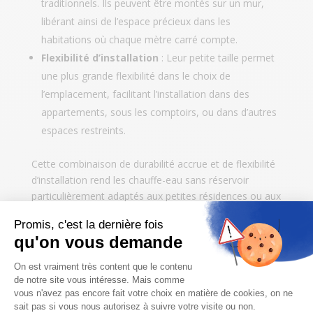
traditionnels. Ils peuvent être montés sur un mur,
libérant ainsi de l’espace précieux dans les
habitations où chaque mètre carré compte.
Flexibilité d’installation
: Leur petite taille permet
une plus grande flexibilité dans le choix de
l’emplacement, facilitant l’installation dans des
appartements, sous les comptoirs, ou dans d’autres
espaces restreints.
Cette combinaison de durabilité accrue et de flexibilité
d’installation rend les chauffe-eau sans réservoir
particulièrement adaptés aux petites résidences ou aux
maisons nécessitant une maximisation de l’espace.
Approvisionnement constant en eau chaude et
qualité de l’eau
Un autre avantage significatif des chauffe-eau sans
réservoir est la capacité de fournir un
approvisionnement constant en eau chaude,
améliorant ainsi le confort quotidien.